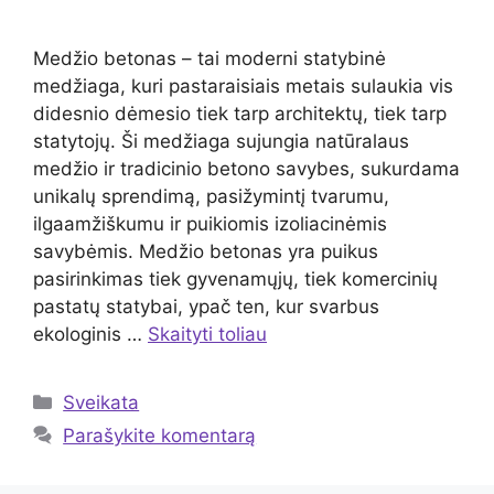
Medžio betonas – tai moderni statybinė
medžiaga, kuri pastaraisiais metais sulaukia vis
didesnio dėmesio tiek tarp architektų, tiek tarp
statytojų. Ši medžiaga sujungia natūralaus
medžio ir tradicinio betono savybes, sukurdama
unikalų sprendimą, pasižymintį tvarumu,
ilgaamžiškumu ir puikiomis izoliacinėmis
savybėmis. Medžio betonas yra puikus
pasirinkimas tiek gyvenamųjų, tiek komercinių
pastatų statybai, ypač ten, kur svarbus
ekologinis …
Skaityti toliau
Kategorijos
Sveikata
Parašykite komentarą