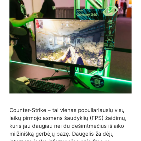
Counter-Strike – tai vienas populiariausių visų
laikų pirmojo asmens šaudyklių (FPS) žaidimų,
kuris jau daugiau nei du dešimtmečius išlaiko
milžinišką gerbėjų bazę. Daugelis žaidėjų