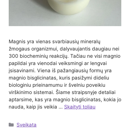
Magnis yra vienas svarbiausių mineralų
žmogaus organizmui, dalyvaujantis daugiau nei
300 biocheminių reakcijų. Tačiau ne visi magnio
papildai yra vienodai veiksmingi ar lengvai
įsisavinami. Viena iš pažangiausių formų yra
magnio bisglicinatas, kuris pasižymi dideliu
biologiniu prieinamumu ir švelniu poveikiu
virškinimo sistemai. Šiame straipsnyje detaliai
aptarsime, kas yra magnio bisglicinatas, kokia jo
nauda, kaip jis veikia …
Skaityti toliau
Kategorijos
Sveikata