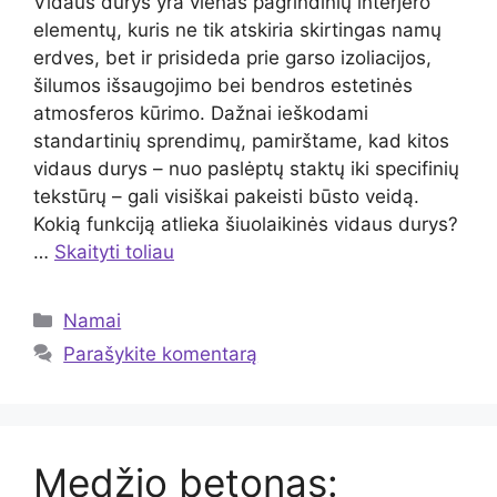
Vidaus durys yra vienas pagrindinių interjero
elementų, kuris ne tik atskiria skirtingas namų
erdves, bet ir prisideda prie garso izoliacijos,
šilumos išsaugojimo bei bendros estetinės
atmosferos kūrimo. Dažnai ieškodami
standartinių sprendimų, pamirštame, kad kitos
vidaus durys – nuo paslėptų staktų iki specifinių
tekstūrų – gali visiškai pakeisti būsto veidą.
Kokią funkciją atlieka šiuolaikinės vidaus durys?
…
Skaityti toliau
Kategorijos
Namai
Parašykite komentarą
Medžio betonas: