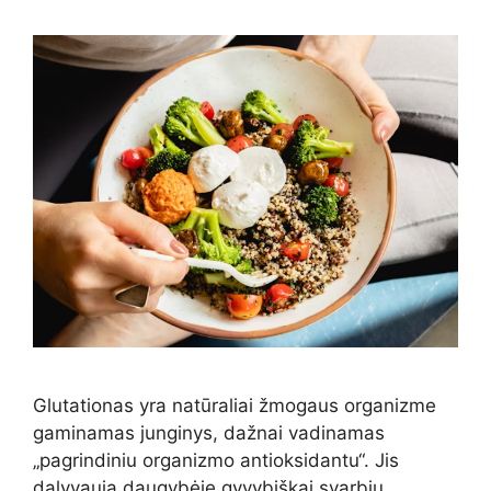
Glutationas yra natūraliai žmogaus organizme
gaminamas junginys, dažnai vadinamas
„pagrindiniu organizmo antioksidantu“. Jis
dalyvauja daugybėje gyvybiškai svarbių