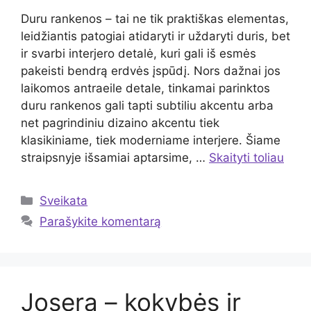
Duru rankenos – tai ne tik praktiškas elementas,
leidžiantis patogiai atidaryti ir uždaryti duris, bet
ir svarbi interjero detalė, kuri gali iš esmės
pakeisti bendrą erdvės įspūdį. Nors dažnai jos
laikomos antraeile detale, tinkamai parinktos
duru rankenos gali tapti subtiliu akcentu arba
net pagrindiniu dizaino akcentu tiek
klasikiniame, tiek moderniame interjere. Šiame
straipsnyje išsamiai aptarsime, …
Skaityti toliau
Kategorijos
Sveikata
Parašykite komentarą
Josera – kokybės ir