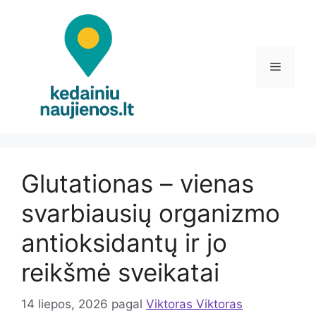
Pereiti
prie
turinio
Meniu
Glutationas – vienas
svarbiausių organizmo
antioksidantų ir jo
reikšmė sveikatai
14 liepos, 2026
pagal
Viktoras Viktoras