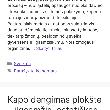
procesų – nuo ląstelių apsaugos nuo oksidacinio
streso iki imuninės sistemos palaikymo, kepenų
funkcijos ir organizmo detoksikacijos.
Pastaraisiais metais glutationas sulaukia vis
daugiau dėmesio tiek moksliniuose tyrimuose,
tiek tarp žmonių, besidominčių sveika
gyvensena ir ilgaamžiškumu. Nors žmogaus
organizmas …
Skaityti toliau
Kategorijos
Sveikata
Parašykite komentarą
Kapo dengimas plokšte
– ilgaamžis, estetiškas