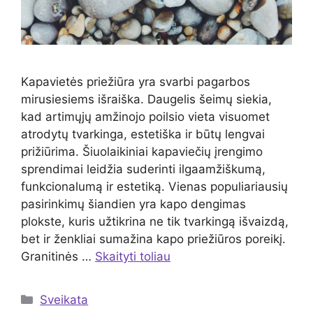
Kapavietės priežiūra yra svarbi pagarbos
mirusiesiems išraiška. Daugelis šeimų siekia,
kad artimųjų amžinojo poilsio vieta visuomet
atrodytų tvarkinga, estetiška ir būtų lengvai
prižiūrima. Šiuolaikiniai kapaviečių įrengimo
sprendimai leidžia suderinti ilgaamžiškumą,
funkcionalumą ir estetiką. Vienas populiariausių
pasirinkimų šiandien yra kapo dengimas
plokste, kuris užtikrina ne tik tvarkingą išvaizdą,
bet ir ženkliai sumažina kapo priežiūros poreikį.
Granitinės …
Skaityti toliau
Kategorijos
Sveikata