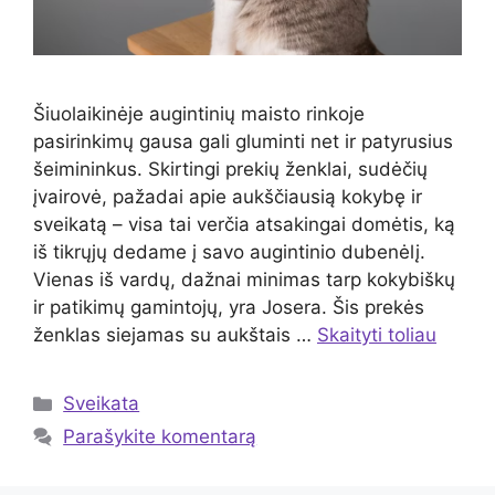
Šiuolaikinėje augintinių maisto rinkoje
pasirinkimų gausa gali gluminti net ir patyrusius
šeimininkus. Skirtingi prekių ženklai, sudėčių
įvairovė, pažadai apie aukščiausią kokybę ir
sveikatą – visa tai verčia atsakingai domėtis, ką
iš tikrųjų dedame į savo augintinio dubenėlį.
Vienas iš vardų, dažnai minimas tarp kokybiškų
ir patikimų gamintojų, yra Josera. Šis prekės
ženklas siejamas su aukštais …
Skaityti toliau
Kategorijos
Sveikata
Parašykite komentarą