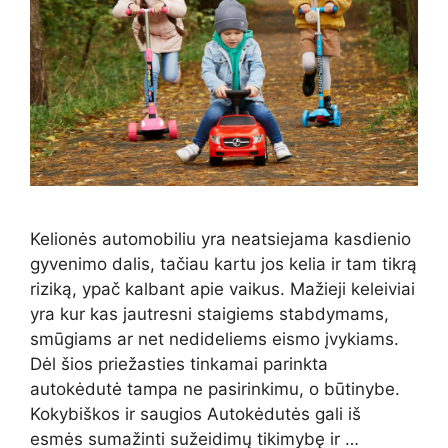
Kelionės automobiliu yra neatsiejama kasdienio
gyvenimo dalis, tačiau kartu jos kelia ir tam tikrą
riziką, ypač kalbant apie vaikus. Mažieji keleiviai
yra kur kas jautresni staigiems stabdymams,
smūgiams ar net nedideliems eismo įvykiams.
Dėl šios priežasties tinkamai parinkta
autokėdutė tampa ne pasirinkimu, o būtinybe.
Kokybiškos ir saugios Autokėdutės gali iš
esmės sumažinti sužeidimų tikimybę ir …