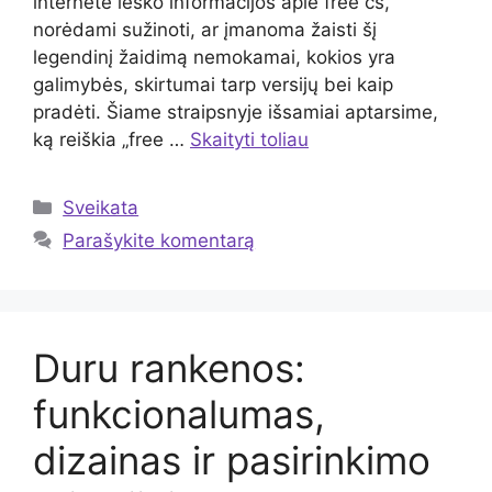
internete ieško informacijos apie free cs,
norėdami sužinoti, ar įmanoma žaisti šį
legendinį žaidimą nemokamai, kokios yra
galimybės, skirtumai tarp versijų bei kaip
pradėti. Šiame straipsnyje išsamiai aptarsime,
ką reiškia „free …
Skaityti toliau
Kategorijos
Sveikata
Parašykite komentarą
Duru rankenos:
funkcionalumas,
dizainas ir pasirinkimo